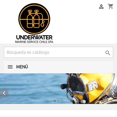
shopping_cart


MENÚ

